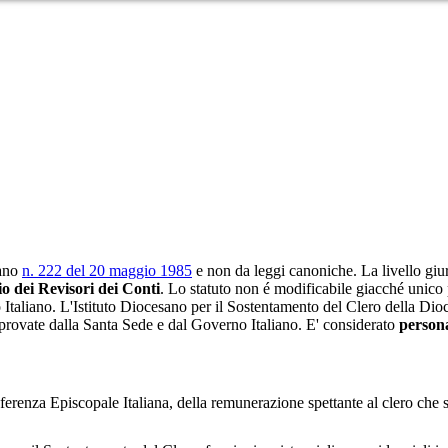
iano
n. 222 del 20 maggio 1985
e non da leggi canoniche. La livello gi
io dei Revisori dei Conti
. Lo statuto non é modificabile giacché unico pe
 Italiano. L'Istituto Diocesano per il Sostentamento del Clero della Dio
 approvate dalla Santa Sede e dal Governo Italiano. E' considerato
persona
nferenza Episcopale Italiana, della remunerazione spettante al clero che 