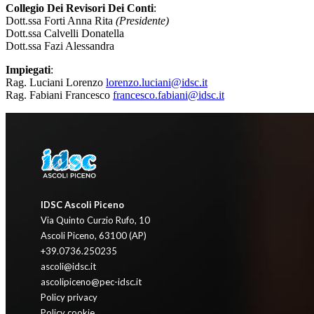
Collegio Dei Revisori Dei Conti
:
Dott.ssa Forti Anna Rita
(Presidente)
Dott.ssa Calvelli Donatella
Dott.ssa Fazi Alessandra
Impiegati
:
Rag. Luciani Lorenzo
lorenzo.luciani@idsc.it
Rag. Fabiani Francesco
francesco.fabiani@idsc.it
IDSC Ascoli Piceno
Via Quinto Curzio Rufo, 10
Ascoli Piceno, 63100 (AP)
+39.0736.250235
ascoli@idsc.it
ascolipiceno@pec-idsc.it
Policy privacy
Policy cookie