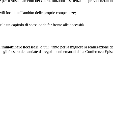
 per il Sostentamento del Clero, funzioni assistenziali e previdenziali in
vili locali, nell'ambito delle proprie competenze;
ale un capitolo di spesa onde far fronte alle necessità.
 immobiliare necessari
, o utili, tanto per la migliore la realizzazione 
che gli fossero demandate da regolamenti emanati dalla Conferenza Episcop