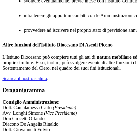
svolgere eventualmente, previe intese con l'Istituto Centrale
intrattenere gli opportuni contatti con le Amministrazioni ci
provvedere ad iscrivere nel proprio stato di previsione annu
Altre funzioni dell'Istituto Diocesano Di Ascoli Piceno
L'Istituto Diocesano può compiere tutti gli atti di
natura mobiliare ed
proprie strutture. Esso, inoltre, può svolgere eventuali altre funzioni 
Sostentamento del Clero, nel quadro dei suoi fini istituzionali.
Scarica il nostro statuto
.
Oraganigramma
Consiglio Amministrazione
:
Dott. Cantalamessa Carlo
(Presidente)
Avv. Longhi Simone
(Vice Presidente)
Don Crocetti Orlando
Diacono De Angelis Rinaldo
Dott. Giovannetti Fulvio