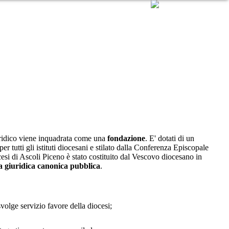
HOME PAGE
CONTATTI
PRIVACY
uridico viene inquadrata come una
fondazione
. E' dotati di un
r tutti gli istituti diocesani e stilato dalla Conferenza Episcopale
cesi di Ascoli Piceno è stato costituito dal Vescovo diocesano in
 giuridica canonica pubblica
.
svolge servizio favore della diocesi;