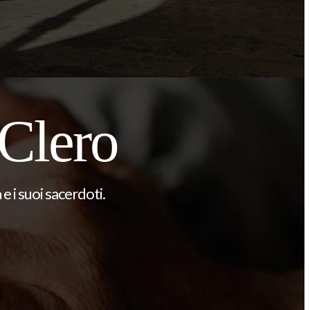
 Clero
e i suoi sacerdoti.